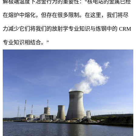
解极端温度下冶金行为的重要性：“核电站的金属已经
在熔炉中熔化，但存在很多限制。在这里，我们将尽
力减少它们将我们的放射学专业知识与炼钢中的 CRM
专业知识相结合。”