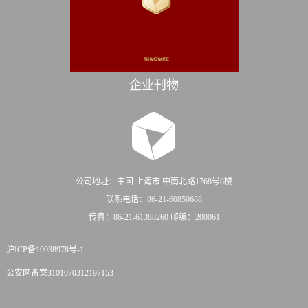
企业刊物
公司地址：中国 上海市 中南北路1768号8楼
联系电话：86-21-60850688
传真：86-21-61388260 邮编：200061
沪ICP备19038978号-1
公安网备案3101070312197153