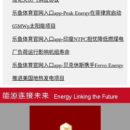
液化天然气供应协议
乐鱼体育官网入口app-Peak Energy在菲律宾启动
65MWp太阳能项目
乐鱼体育官网入口app-印度NTPC担忧降低燃煤电
厂负荷运行影响机组寿命
乐鱼体育官网入口app-贝克休斯携手Fervo Energy
推进美国地热发电项目