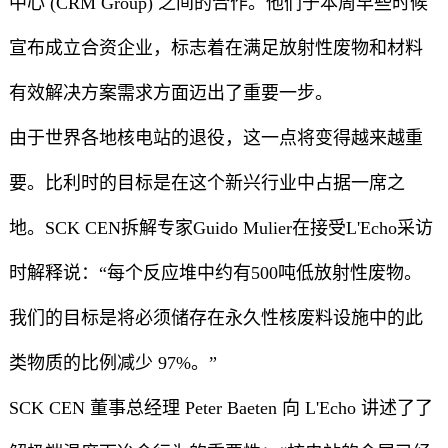
中心 (CRM Group) 之间的合作。他们于本周早些时候
宣布成立合资企业，标志着在满足放射性废物和材料
有效解决方案需求方面迈出了重要一步。
由于世界各地核电站的退役，这一点将变得越来越重
要。比利时的目标是在这个新兴行业中占据一席之
地。SCK CEN拆解专家Guido Mulier在接受L'Echo采访
时解释说：“每个反应堆中约有500吨低放射性废物。
我们的目标是将必须储存在永久性核废料设施中的此
类物质的比例减少 97%。”
SCK CEN 董事总经理 Peter Baeten 向 L'Echo 讲述了了