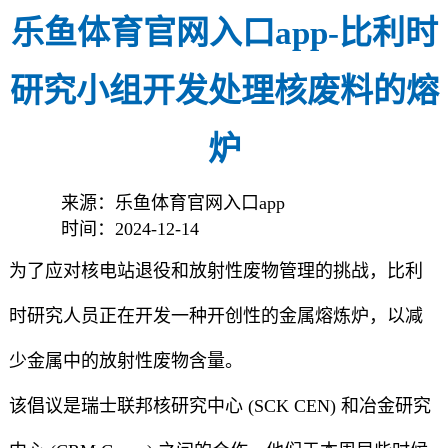
乐鱼体育官网入口app-比利时
研究小组开发处理核废料的熔
炉
来源：乐鱼体育官网入口app
时间：2024-12-14
为了应对核电站退役和放射性废物管理的挑战，比利
时研究人员正在开发一种开创性的金属熔炼炉，以减
少金属中的放射性废物含量。
该倡议是瑞士联邦核研究中心 (SCK CEN) 和冶金研究