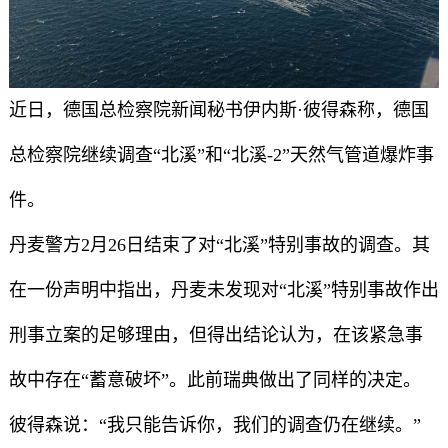
近日，德国总检察院新闻秘书伊内斯·彼得森称，德国
总检察院继续调查“北溪”和“北溪-2”天然气管道爆炸事
件。
丹麦警方2月26日结束了对“北溪”特别事故的调查。其
在一份声明中指出，丹麦未发现对“北溪”特别事故作出
刑事立案的足够理由，但得出结论认为，在该紧急事
故中存在“蓄意破坏”。此前瑞典做出了同样的决定。
彼得森说：“我只能告诉你，我们的调查仍在继续。”