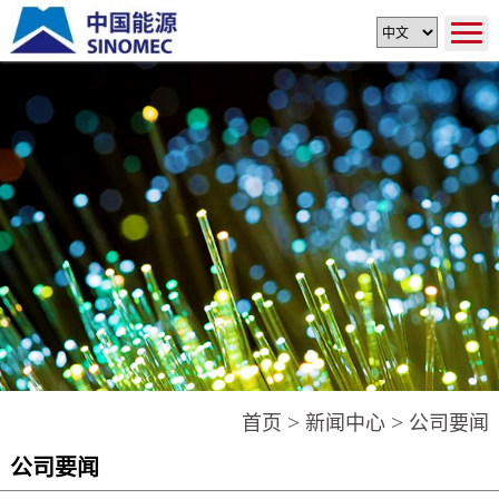
>
>
首页
新闻中心
公司要闻
公司要闻