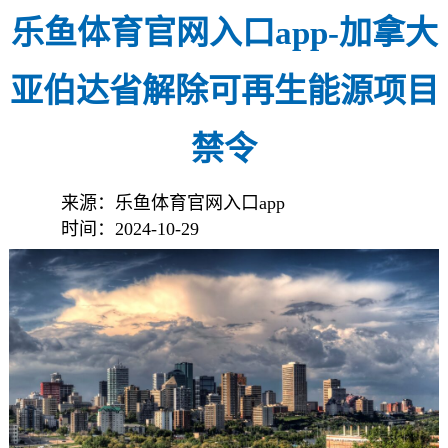
乐鱼体育官网入口app-加拿大
亚伯达省解除可再生能源项目
禁令
来源：乐鱼体育官网入口app
时间：2024-10-29