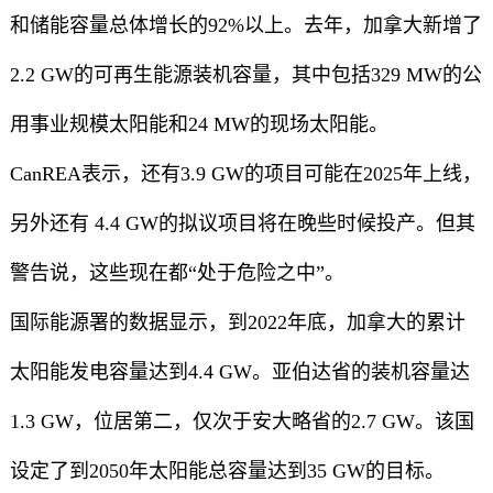
和储能容量总体增长的92%以上。去年，加拿大新增了
2.2 GW的可再生能源装机容量，其中包括329 MW的公
用事业规模太阳能和24 MW的现场太阳能。
CanREA表示，还有3.9 GW的项目可能在2025年上线，
另外还有 4.4 GW的拟议项目将在晚些时候投产。但其
警告说，这些现在都“处于危险之中”。
国际能源署的数据显示，到2022年底，加拿大的累计
太阳能发电容量达到4.4 GW。亚伯达省的装机容量达
1.3 GW，位居第二，仅次于安大略省的2.7 GW。该国
设定了到2050年太阳能总容量达到35 GW的目标。