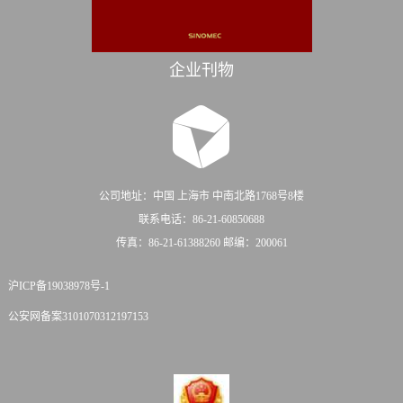
企业刊物
公司地址：中国 上海市 中南北路1768号8楼
联系电话：86-21-60850688
传真：86-21-61388260 邮编：200061
沪ICP备19038978号-1
公安网备案3101070312197153