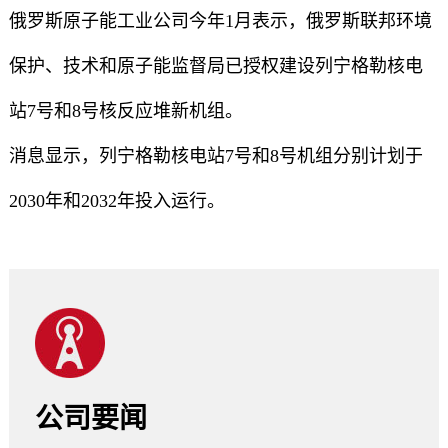
俄罗斯原子能工业公司今年1月表示，俄罗斯联邦环境
保护、技术和原子能监督局已授权建设列宁格勒核电
站7号和8号核反应堆新机组。
消息显示，列宁格勒核电站7号和8号机组分别计划于
2030年和2032年投入运行。
公司要闻