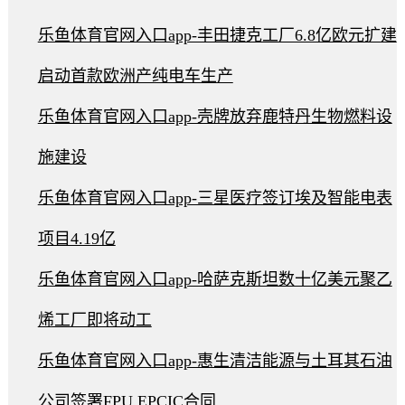
乐鱼体育官网入口app-丰田捷克工厂6.8亿欧元扩建
启动首款欧洲产纯电车生产
乐鱼体育官网入口app-壳牌放弃鹿特丹生物燃料设
施建设
乐鱼体育官网入口app-三星医疗签订埃及智能电表
项目4.19亿
乐鱼体育官网入口app-哈萨克斯坦数十亿美元聚乙
烯工厂即将动工
乐鱼体育官网入口app-惠生清洁能源与土耳其石油
公司签署FPU EPCIC合同