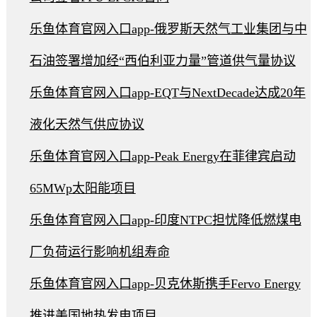
乐鱼体育官网入口app-俄罗斯天然气工业集团与中
石油签署增加经“西伯利亚力量”管道供气量协议
乐鱼体育官网入口app-EQT与NextDecade达成20年
液化天然气供应协议
乐鱼体育官网入口app-Peak Energy在菲律宾启动
65MWp太阳能项目
乐鱼体育官网入口app-印度NTPC担忧降低燃煤电
厂负荷运行影响机组寿命
乐鱼体育官网入口app-贝克休斯携手Fervo Energy
推进美国地热发电项目