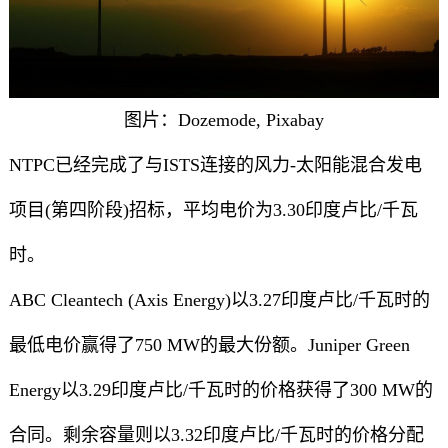
图片：Dozemode, Pixabay
NTPC已经完成了与ISTS连接的风力-太阳能混合发电
项目(第四阶段)招标，平均电价为3.30印度卢比/千瓦
时。
ABC Cleantech (Axis Energy)以3.27印度卢比/千瓦时的
最低电价赢得了750 MW的最大份额。Juniper Green
Energy以3.29印度卢比/千瓦时的价格获得了300 MW的
合同。剩余容量则以3.32印度卢比/千瓦时的价格分配