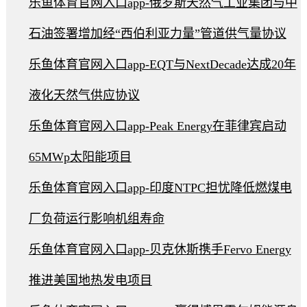
乐鱼体育官网入口app-俄罗斯天然气工业集团与中
石油签署增加经“西伯利亚力量”管道供气量协议
乐鱼体育官网入口app-EQT与NextDecade达成20年
液化天然气供应协议
乐鱼体育官网入口app-Peak Energy在菲律宾启动
65MWp太阳能项目
乐鱼体育官网入口app-印度NTPC担忧降低燃煤电
厂负荷运行影响机组寿命
乐鱼体育官网入口app-贝克休斯携手Fervo Energy
推进美国地热发电项目