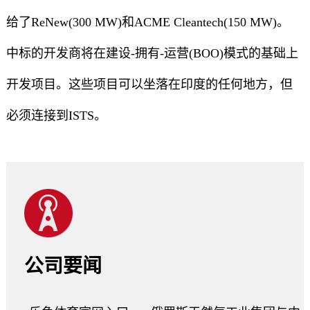
给了ReNew(300 MW)和ACME Cleantech(150 MW)。
中标的开发商将在建设-拥有-运营(BOO)模式的基础上
开发项目。这些项目可以坐落在印度的任何地方，但
必须连接到ISTS。
公司要闻