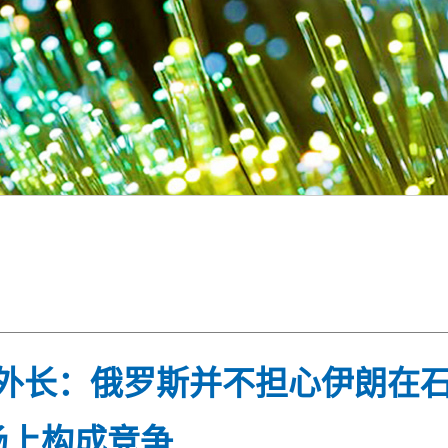
俄外长：俄罗斯并不担心伊朗在
场上构成竞争