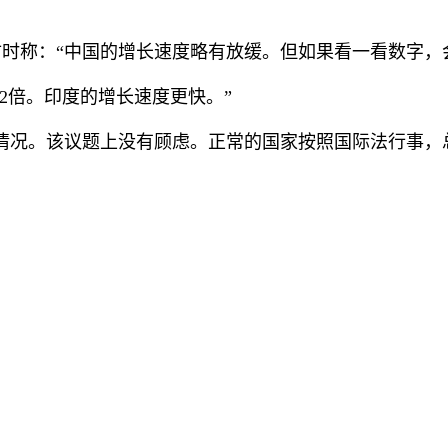
时称：“中国的增长速度略有放缓。但如果看一看数字，
2倍。印度的增长速度更快。”
情况。该议题上没有顾虑。正常的国家按照国际法行事，