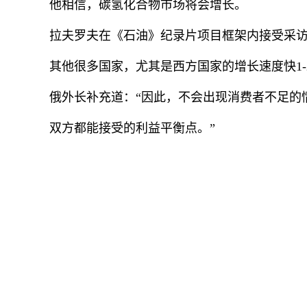
他相信，碳氢化合物市场将会增长。
拉夫罗夫在《石油》纪录片项目框架内接受采访
其他很多国家，尤其是西方国家的增长速度快1-
俄外长补充道：“因此，不会出现消费者不足的
双方都能接受的利益平衡点。”