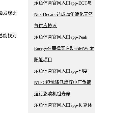
乐鱼体育官网入口app-EQT与
会发现比
NextDecade达成20年液化天然
气供应协议
总能找到
乐鱼体育官网入口app-Peak
Energy在菲律宾启动65MWp太
阳能项目
乐鱼体育官网入口app-印度
NTPC担忧降低燃煤电厂负荷
运行影响机组寿命
乐鱼体育官网入口app-贝克休