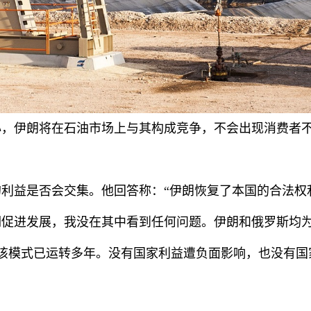
心，伊朗将在石油市场上与其构成竞争，不会出现消费者
利益是否会交集。他回答称：“伊朗恢复了本国的合法权
润促进发展，我没在其中看到任何问题。伊朗和俄罗斯均
该模式已运转多年。没有国家利益遭负面影响，也没有国