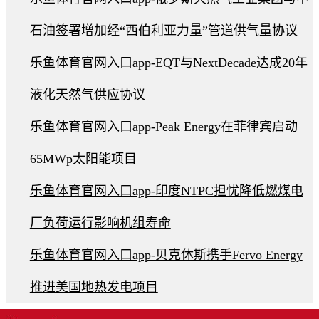
石油签署增加经“西伯利亚力量”管道供气量协议
乐鱼体育官网入口app-EQT与NextDecade达成20年
液化天然气供应协议
乐鱼体育官网入口app-Peak Energy在菲律宾启动
65MWp太阳能项目
乐鱼体育官网入口app-印度NTPC担忧降低燃煤电
厂负荷运行影响机组寿命
乐鱼体育官网入口app-贝克休斯携手Fervo Energy
推进美国地热发电项目