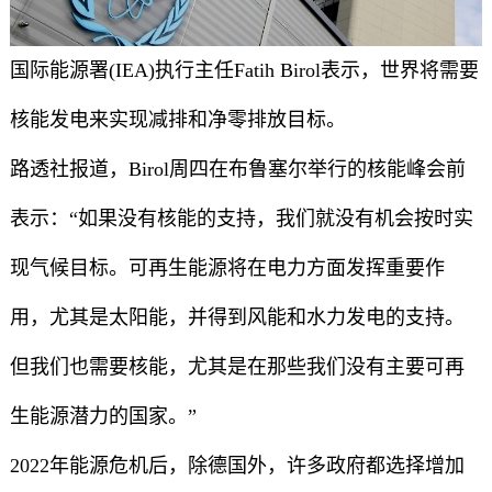
国际能源署(IEA)执行主任Fatih Birol表示，世界将需要
核能发电来实现减排和净零排放目标。
路透社报道，Birol周四在布鲁塞尔举行的核能峰会前
表示：“如果没有核能的支持，我们就没有机会按时实
现气候目标。可再生能源将在电力方面发挥重要作
用，尤其是太阳能，并得到风能和水力发电的支持。
但我们也需要核能，尤其是在那些我们没有主要可再
生能源潜力的国家。”
2022年能源危机后，除德国外，许多政府都选择增加