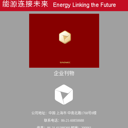
企业刊物
公司地址：中国 上海市 中南北路1768号8楼
联系电话：86-21-60850688