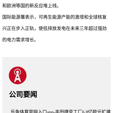
和欧洲等国的新反应堆上线。
国际能源署表示，可再生能源产能的激增和全球核复
兴正在步入正轨，使低排放发电在未来三年超过强劲
的电力需求增长。
公司要闻
乐鱼体育官网入口app-丰田捷克工厂6.8亿欧元扩建