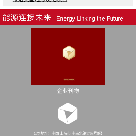
企业刊物
公司地址：中国 上海市 中南北路1768号8楼