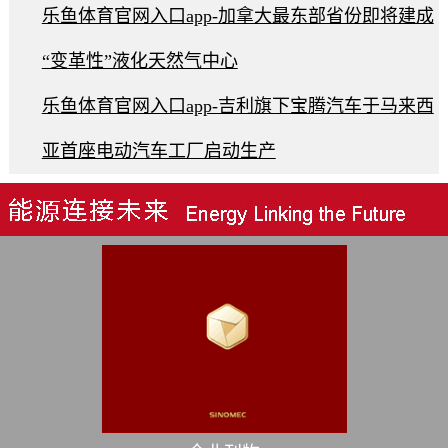
乐鱼体育官网入口app-加拿大最东部省份即将建成
“变革性”液化天然气中心
乐鱼体育官网入口app-吉利旗下宝腾汽车于马来西
亚首座电动汽车工厂启动生产