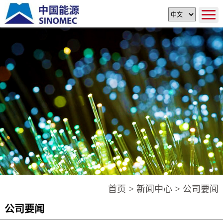
>
>
首页
新闻中心
公司要闻
公司要闻