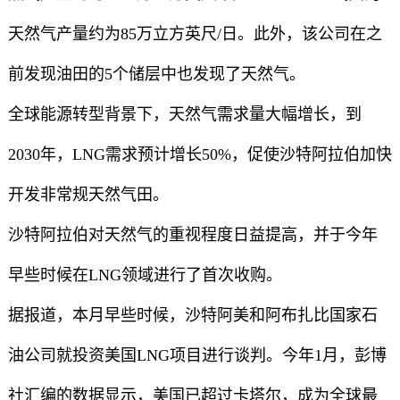
天然气产量约为85万立方英尺/日。此外，该公司在之
前发现油田的5个储层中也发现了天然气。
全球能源转型背景下，天然气需求量大幅增长，到
2030年，LNG需求预计增长50%，促使沙特阿拉伯加快
开发非常规天然气田。
沙特阿拉伯对天然气的重视程度日益提高，并于今年
早些时候在LNG领域进行了首次收购。
据报道，本月早些时候，沙特阿美和阿布扎比国家石
油公司就投资美国LNG项目进行谈判。今年1月，彭博
社汇编的数据显示，美国已超过卡塔尔，成为全球最