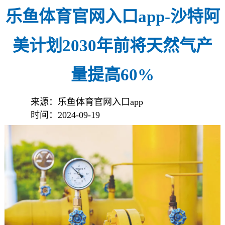
乐鱼体育官网入口app-沙特阿
美计划2030年前将天然气产
量提高60%
来源：乐鱼体育官网入口app
时间：2024-09-19