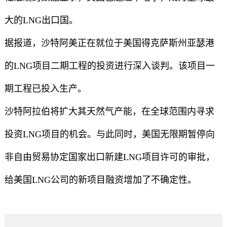
大的LNG出口国。
据报道，沙特阿美正在就位于美国得克萨斯州亚瑟港
的LNG项目二期工程的投资进行深入谈判。该项目一
期工程已投入生产。
沙特阿拉伯将扩大其天然气产能，在全球范围内寻求
投资LNG项目的机会。与此同时，美国无限期暂停向
非自由贸易协定国家出口新建LNG项目许可的审批，
给美国LNG公司的新项目融资增加了不确定性。