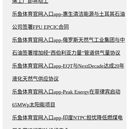
烯工厂即将动工
乐鱼体育官网入口app-惠生清洁能源与土耳其石油
公司签署FPU EPCIC合同
乐鱼体育官网入口app-俄罗斯天然气工业集团与中
石油签署增加经“西伯利亚力量”管道供气量协议
乐鱼体育官网入口app-EQT与NextDecade达成20年
液化天然气供应协议
乐鱼体育官网入口app-Peak Energy在菲律宾启动
65MWp太阳能项目
乐鱼体育官网入口app-印度NTPC担忧降低燃煤电