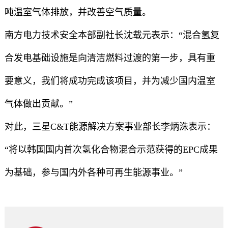
吨温室气体排放，并改善空气质量。
南方电力技术安全本部副社长沈载元表示：“混合氢复
合发电基础设施是向清洁燃料过渡的第一步，具有重
要意义，我们将成功完成该项目，并为减少国内温室
气体做出贡献。”
对此，三星C&T能源解决方案事业部长李炳洙表示：
“将以韩国国内首次氢化合物混合示范获得的EPC成果
为基础，参与国内外各种可再生能源事业。”