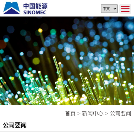
>
>
首页
新闻中心
公司要闻
公司要闻