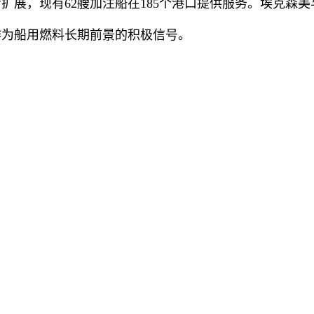
扩展，现有62艘加注船在185个港口提供服务。埃克森美
作为船用燃料长期前景的积极信号。