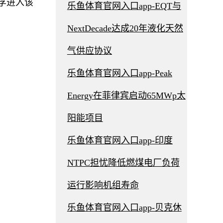
孚进入该
乐鱼体育官网入口app-EQT与
NextDecade达成20年液化天然
气供应协议
乐鱼体育官网入口app-Peak
Energy在菲律宾启动65MWp太
阳能项目
乐鱼体育官网入口app-印度
NTPC担忧降低燃煤电厂负荷
运行影响机组寿命
乐鱼体育官网入口app-贝克休