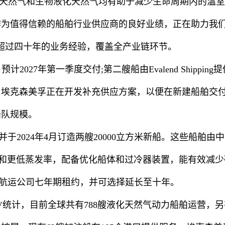
化天然气和生物液化天然气均有助于减少生命周期内的温
作为值得信赖的船舶行业供应商的良好业绩，正在助力我
超过四十年的业务经验，覆盖全产业链环节。
计2027年第一季度交付;第二艘船由Evalend Shipping
，埃克森美孚正在开发补充供应方案，以便在新建船舶交
船队规模。
并于2024年4月订造两艘20000立方米新船。这些船舶由
和更低蒸发率，配备优化船体和过冷器装置，能有效减少
国际航运公司七年期租约，并可选择延长至十年。
统计，目前全球共有788艘液化天然气动力船舶运营，另有