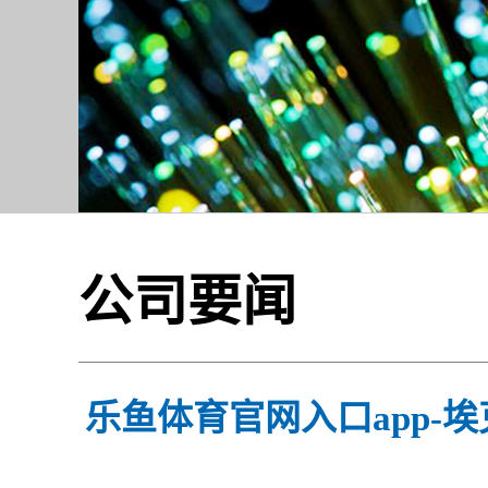
公司要闻
乐鱼体育官网入口app-