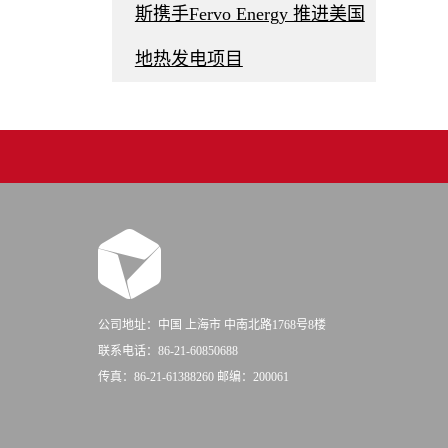
斯携手Fervo Energy 推进美国
地热发电项目
公司地址：中国 上海市 中南北路1768号8楼
联系电话：86-21-60850688
传真：86-21-61388260 邮编：200061