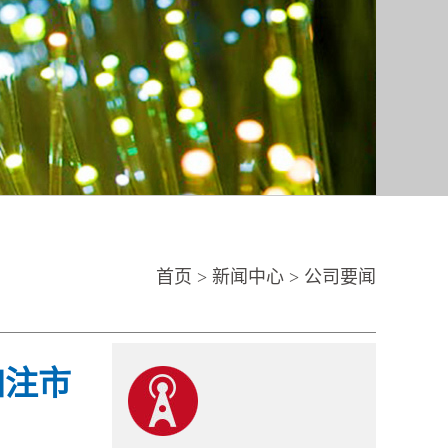
首页
>
新闻中心
>
公司要闻
加注市