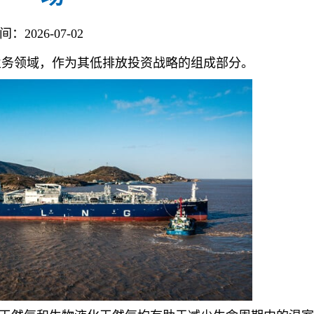
间：2026-07-02
业务领域，作为其低排放投资战略的组成部分。