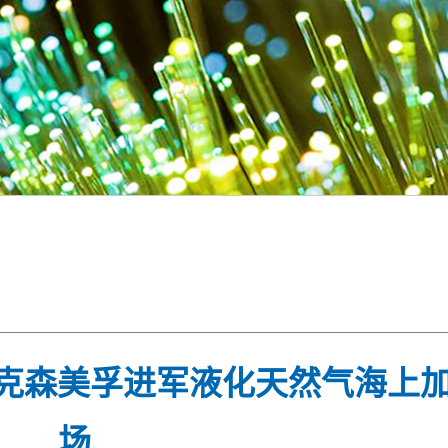
埃克森美孚进军液化天然气海上
场