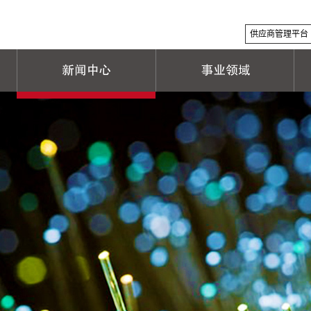
供应商管理平台