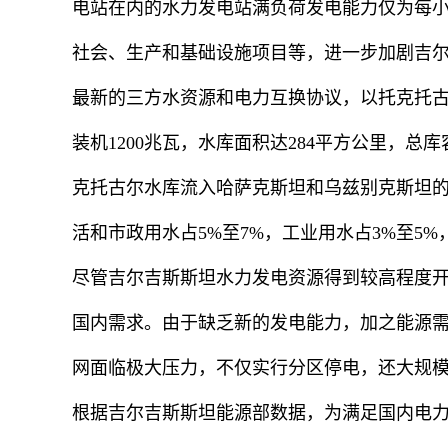
电站在内的水力发电站满负荷发电能力仅为每小时
社会、生产和基础设施项目等，进一步加剧吉
最新的三方水资源和电力互换协议，以托克托
装机1200兆瓦，水库面积达284平方公里，
克托古尔水库流入哈萨克斯坦和乌兹别克斯坦的
活和市政用水占5%至7%，工业用水占3%至5
尽管吉尔吉斯斯坦水力发电资源得到较高程度开
国内需求。由于缺乏新的发电能力，加之能源
网面临极大压力，不仅实行分区停电，还大规
根据吉尔吉斯斯坦能源部数据，为满足国内电力