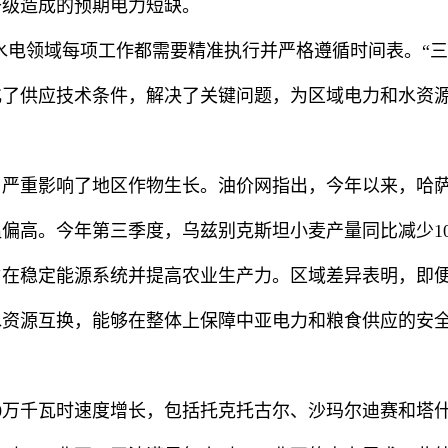
升级造成的预期电力短缺。
水电领域每项工作都需要精准执行并严格遵循时间表。“
化了供应技术条件，解决了关键问题，为区域电力和水资
，严重影响了地区作物生长。油价网指出，今年以来，哈
偏高。今年第三季度，乌兹别克斯坦小麦产量同比减少1
旨在稳定能源系统并提高农业生产力。区域差异表明，即
水资源互换，能够在整体上保障中亚电力和粮食供应的安
50万千瓦时速度增长，包括托克托古尔、沙玛尔迪赛和塔