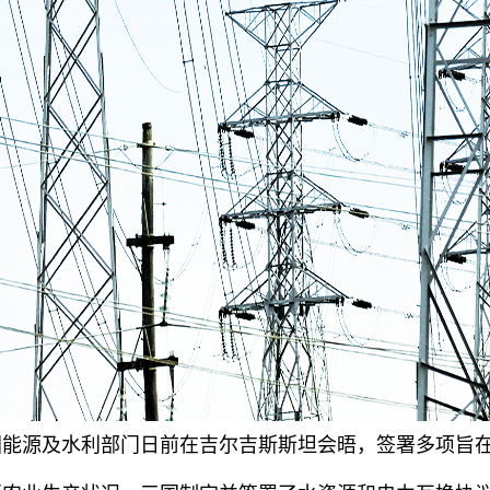
国能源及水利部门日前在吉尔吉斯斯坦会晤，签署多项旨