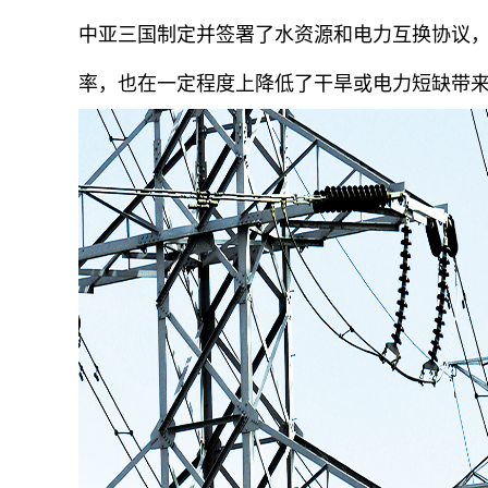
中亚三国制定并签署了水资源和电力互换协议
率，也在一定程度上降低了干旱或电力短缺带