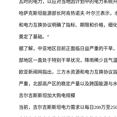
瓦时的电力，以应对当地因计划中的电力系统
哈萨克斯坦能源部长阿肯热诺夫·叶尔兰表示，
和电力互换协议明确了指标、期限和价格，细
奠定了基础。”
据了解，中亚地区目前正面临日益严重的干旱
部地区一直处于特别干旱状况，降雨稀少且气温
欧亚新闻网指出，三方水资源和电力互换协议
严重，北部高产区的稳定产量以及跨国能源与
吉尔吉斯斯坦加大购电规模
当前，吉尔吉斯斯坦电力需求以每日200万至2