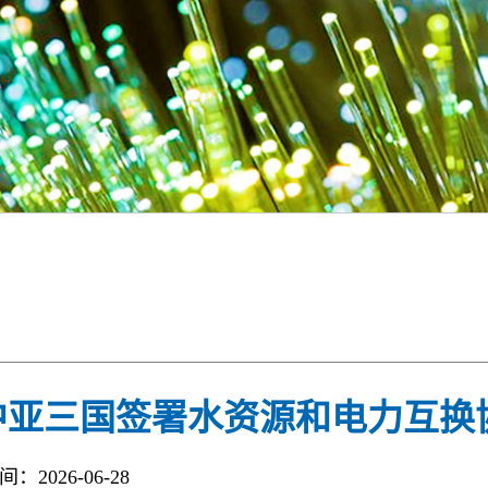
-中亚三国签署水资源和电力互换
间：2026-06-28