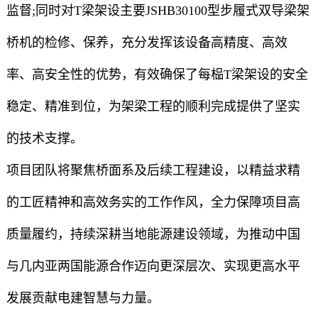
监督;同时对T梁架设主要JSHB30100型步履式双导梁架
桥机的检修、保养，充分发挥该设备高精度、高效
率、高安全性的优势，有效确保了每榀T梁架设的安全
稳定、精准到位，为架梁工程的顺利完成提供了坚实
的技术支撑。
项目团队将聚焦桥面系及后续工程建设，以精益求精
的工匠精神和高效务实的工作作风，全力保障项目高
质量履约，持续深耕当地能源建设领域，为推动中国
与几内亚两国能源合作迈向更深层次、实现更高水平
发展贡献电建智慧与力量。