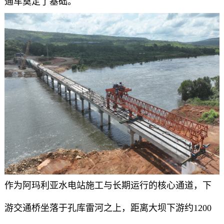
通车奠定了基础。
作为阿玛利亚水电站施工与长期运行的核心通道，下
游交通桥坐落于孔库雷河之上，距离大坝下游约1200