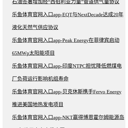
石油签署增加经“西伯利亚力量”管道供气量协议
乐鱼体育官网入口app-EQT与NextDecade达成20年
液化天然气供应协议
乐鱼体育官网入口app-Peak Energy在菲律宾启动
65MWp太阳能项目
乐鱼体育官网入口app-印度NTPC担忧降低燃煤电
厂负荷运行影响机组寿命
乐鱼体育官网入口app-贝克休斯携手Fervo Energy
推进美国地热发电项目
乐鱼体育官网入口app-NKT赢得博恩霍尔姆能源岛