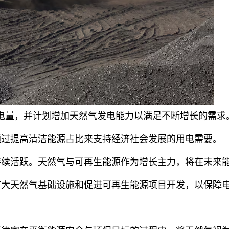
电量，并计划增加天然气发电能力以满足不断增长的需求
通过提高清洁能源占比来支持经济社会发展的用电需要。
持续活跃。天然气与可再生能源作为增长主力，将在未来
扩大天然气基础设施和促进可再生能源项目开发，以保障