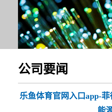
公司要闻
乐鱼体育官网入口app-
能