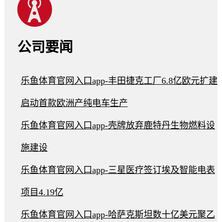
公司要闻
乐鱼体育官网入口app-丰田捷克工厂6.8亿欧元扩建
启动首款欧洲产纯电车生产
乐鱼体育官网入口app-壳牌放弃鹿特丹生物燃料设
施建设
乐鱼体育官网入口app-三星医疗签订埃及智能电表
项目4.19亿
乐鱼体育官网入口app-哈萨克斯坦数十亿美元聚乙