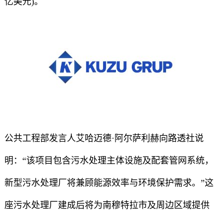
亿美元)。
公共工程部发言人艾哈迈德·阿尔萨利赫向路透社说
明：“该项目包含污水处理主体设施及配套管网系统，
新型污水处理厂将兼顾能源效率与环境保护需求。”这
座污水处理厂建成后将为南穆特拉市及周边区域提供