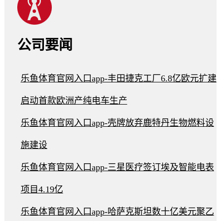
公司要闻
乐鱼体育官网入口app-丰田捷克工厂6.8亿欧元扩建
启动首款欧洲产纯电车生产
乐鱼体育官网入口app-壳牌放弃鹿特丹生物燃料设
施建设
乐鱼体育官网入口app-三星医疗签订埃及智能电表
项目4.19亿
乐鱼体育官网入口app-哈萨克斯坦数十亿美元聚乙