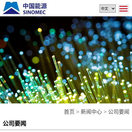
>
>
首页
新闻中心
公司要闻
公司要闻