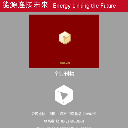
企业刊物
公司地址：中国 上海市 中南北路1768号8楼
联系电话：86-21-60850688