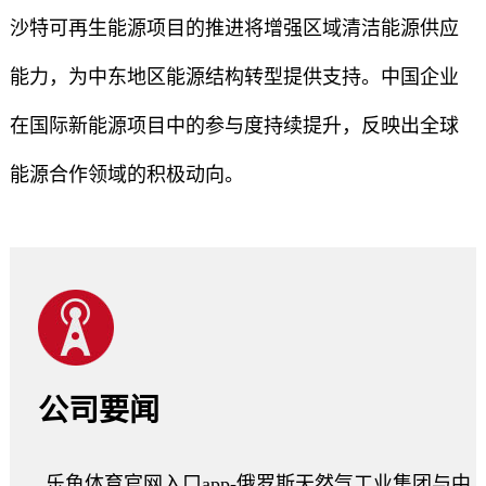
沙特可再生能源项目的推进将增强区域清洁能源供应
能力，为中东地区能源结构转型提供支持。中国企业
在国际新能源项目中的参与度持续提升，反映出全球
能源合作领域的积极动向。
公司要闻
乐鱼体育官网入口app-俄罗斯天然气工业集团与中