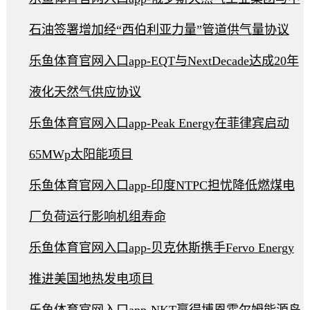
石油签署增加经“西伯利亚力量”管道供气量协议
乐鱼体育官网入口app-EQT与NextDecade达成20年
液化天然气供应协议
乐鱼体育官网入口app-Peak Energy在菲律宾启动
65MWp太阳能项目
乐鱼体育官网入口app-印度NTPC担忧降低燃煤电
厂负荷运行影响机组寿命
乐鱼体育官网入口app-贝克休斯携手Fervo Energy
推进美国地热发电项目