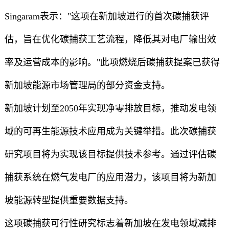
Singaram表示："这项在新加坡进行的首次碳捕获评
估，旨在优化碳捕获工艺流程，降低其对电厂输出效
率及运营成本的影响。"此项燃烧后碳捕获提案已获得
新加坡能源市场管理局的部分资金支持。
新加坡计划至2050年实现净零排放目标，推动发电领
域的可再生能源技术应用成为关键举措。此次碳捕获
研究项目将为实现该目标提供技术参考。通过评估碳
捕获系统在燃气发电厂的应用潜力，该项目将为新加
坡能源转型提供重要数据支持。
这项碳捕获可行性研究标志着新加坡在发电领域减排