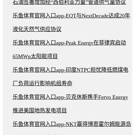
石油签署增加经“西伯利亚力量”管道供气量协议
乐鱼体育官网入口app-EQT与NextDecade达成20年
液化天然气供应协议
乐鱼体育官网入口app-Peak Energy在菲律宾启动
65MWp太阳能项目
乐鱼体育官网入口app-印度NTPC担忧降低燃煤电
厂负荷运行影响机组寿命
乐鱼体育官网入口app-贝克休斯携手Fervo Energy
推进美国地热发电项目
乐鱼体育官网入口app-NKT赢得博恩霍尔姆能源岛