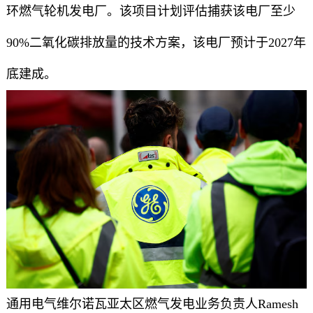
环燃气轮机发电厂。该项目计划评估捕获该电厂至少
90%二氧化碳排放量的技术方案，该电厂预计于2027年
底建成。
通用电气维尔诺瓦亚太区燃气发电业务负责人Ramesh