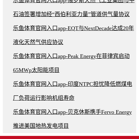
乐鱼体育官网入口app-俄罗斯天然气工业集团与中
石油签署增加经“西伯利亚力量”管道供气量协议
乐鱼体育官网入口app-EQT与NextDecade达成20年
液化天然气供应协议
乐鱼体育官网入口app-Peak Energy在菲律宾启动
65MWp太阳能项目
乐鱼体育官网入口app-印度NTPC担忧降低燃煤电
厂负荷运行影响机组寿命
乐鱼体育官网入口app-贝克休斯携手Fervo Energy
推进美国地热发电项目