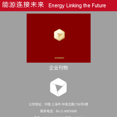
企业刊物
公司地址：中国 上海市 中南北路1768号8楼
联系电话：86-21-60850688