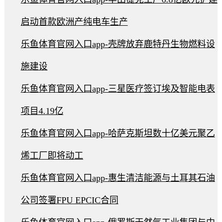
启动首款欧洲产纯电车生产
乐鱼体育官网入口app-壳牌放弃鹿特丹生物燃料设
施建设
乐鱼体育官网入口app-三星医疗签订埃及智能电表
项目4.19亿
乐鱼体育官网入口app-哈萨克斯坦数十亿美元聚乙
烯工厂即将动工
乐鱼体育官网入口app-惠生清洁能源与土耳其石油
公司签署FPU EPCIC合同