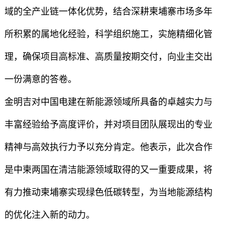
域的全产业链一体化优势，结合深耕柬埔寨市场多年
所积累的属地化经验，科学组织施工，实施精细化管
理，确保项目高标准、高质量按期交付，向业主交出
一份满意的答卷。
金明吉对中国电建在新能源领域所具备的卓越实力与
丰富经验给予高度评价，并对项目团队展现出的专业
精神与高效执行力予以充分肯定。他表示，此次合作
是中柬两国在清洁能源领域取得的又一重要成果，将
有力推动柬埔寨实现绿色低碳转型，为当地能源结构
的优化注入新的动力。