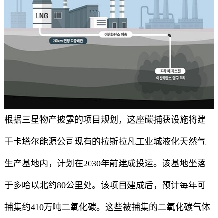
根据三星物产披露的项目规划，这座碳捕获设施将建
于卡塔尔能源公司现有的拉斯拉凡工业城液化天然气
生产基地内，计划在2030年前建成投运。该基地坐落
于多哈以北约80公里处。该项目建成后，预计每年可
捕集约410万吨二氧化碳。这些被捕集的二氧化碳气体