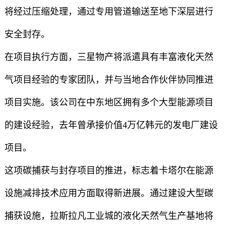
将经过压缩处理，通过专用管道输送至地下深层进行
安全封存。
在项目执行方面，三星物产将派遣具有丰富液化天然
气项目经验的专家团队，并与当地合作伙伴协同推进
项目实施。该公司在中东地区拥有多个大型能源项目
的建设经验，去年曾承接价值4万亿韩元的发电厂建设
项目。
这项碳捕获与封存项目的推进，标志着卡塔尔在能源
设施减排技术应用方面取得新进展。通过建设大型碳
捕获设施，拉斯拉凡工业城的液化天然气生产基地将