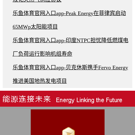
乐鱼体育官网入口app-Peak Energy在菲律宾启动
65MWp太阳能项目
乐鱼体育官网入口app-印度NTPC担忧降低燃煤电
厂负荷运行影响机组寿命
乐鱼体育官网入口app-贝克休斯携手Fervo Energy
推进美国地热发电项目