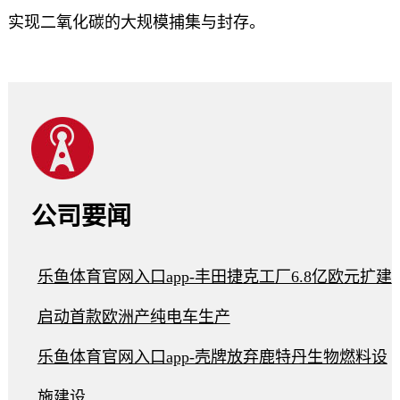
实现二氧化碳的大规模捕集与封存。
公司要闻
乐鱼体育官网入口app-丰田捷克工厂6.8亿欧元扩建
启动首款欧洲产纯电车生产
乐鱼体育官网入口app-壳牌放弃鹿特丹生物燃料设
施建设