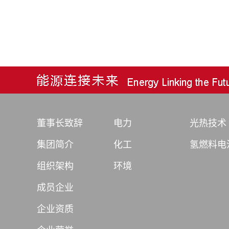
董事长致辞
电力
光热技术
集团简介
化工
氢燃料电
组织架构
环境
成员企业
企业资质