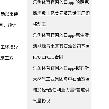
乐鱼体育官网入口app-哈萨克
斯坦数十亿美元聚乙烯工厂即
启动以来便
将动工
月，预计
乐鱼体育官网入口app-惠生清
洁能源与土耳其石油公司签署
施工环境异
FPU EPCIC合同
化施工方
乐鱼体育官网入口app-俄罗斯
天然气工业集团与中石油签署
增加经“西伯利亚力量”管道供
气量协议