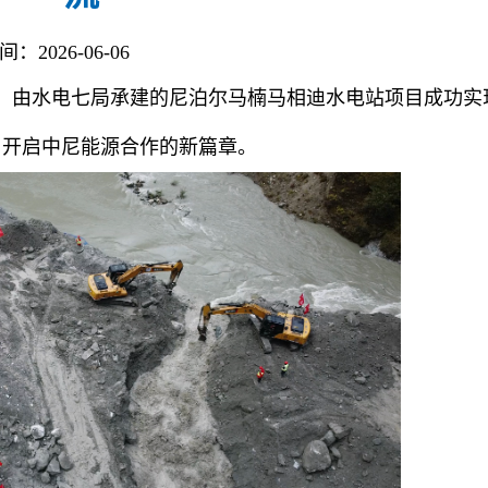
间：2026-06-06
河中，由水电七局承建的尼泊尔马楠马相迪水电站项目成功实
，开启中尼能源合作的新篇章。