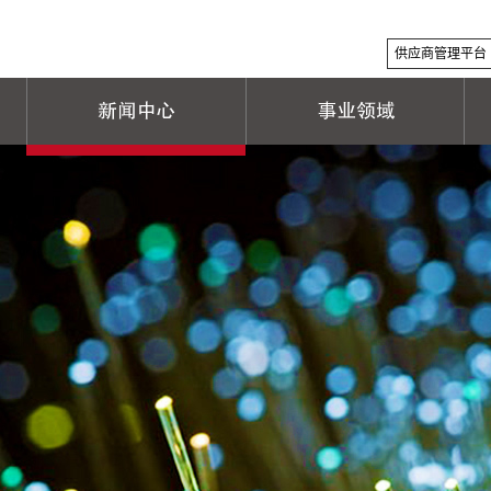
供应商管理平台