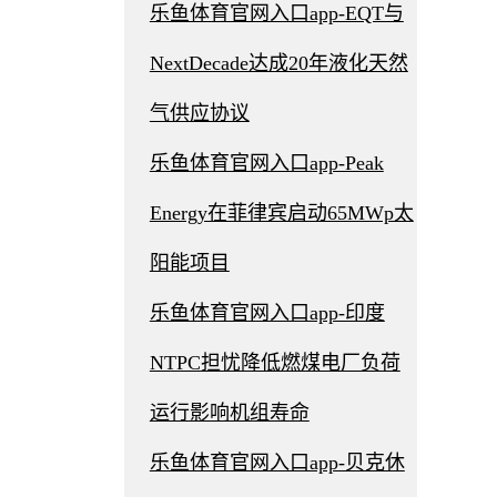
乐鱼体育官网入口app-EQT与
NextDecade达成20年液化天然
气供应协议
乐鱼体育官网入口app-Peak
Energy在菲律宾启动65MWp太
阳能项目
乐鱼体育官网入口app-印度
NTPC担忧降低燃煤电厂负荷
运行影响机组寿命
乐鱼体育官网入口app-贝克休