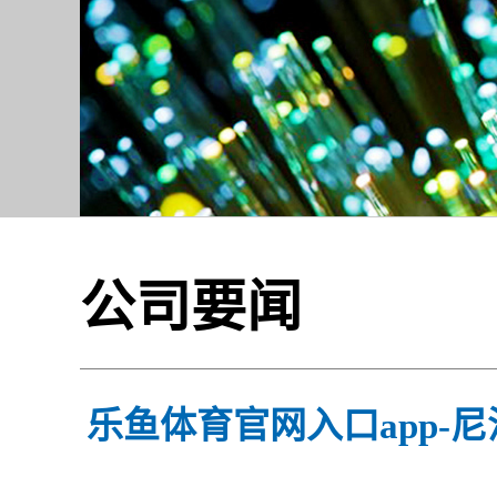
公司要闻
乐鱼体育官网入口app-