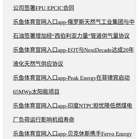
公司签署FPU EPCIC合同
乐鱼体育官网入口app-俄罗斯天然气工业集团与中
石油签署增加经“西伯利亚力量”管道供气量协议
乐鱼体育官网入口app-EQT与NextDecade达成20年
液化天然气供应协议
乐鱼体育官网入口app-Peak Energy在菲律宾启动
65MWp太阳能项目
乐鱼体育官网入口app-印度NTPC担忧降低燃煤电
厂负荷运行影响机组寿命
乐鱼体育官网入口app-贝克休斯携手Fervo Energy