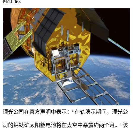
际性能。
理光公司在官方声明中表示：“在轨演示期间，理光公
司的钙钛矿太阳能电池将在太空中暴露约两个月。”该