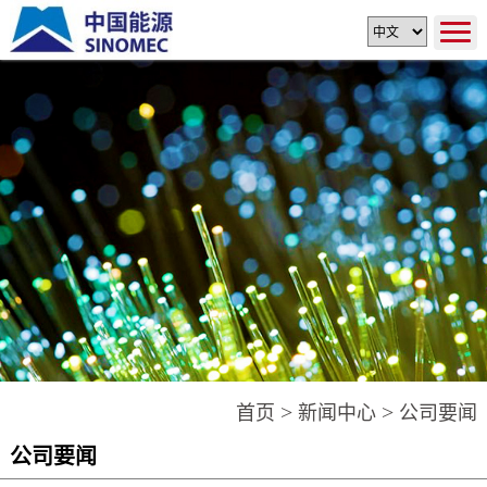
>
>
首页
新闻中心
公司要闻
公司要闻