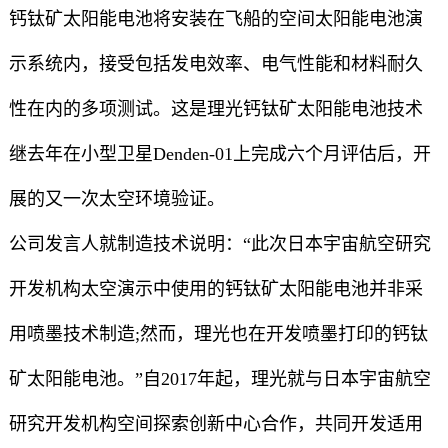
钙钛矿太阳能电池将安装在飞船的空间太阳能电池演
示系统内，接受包括发电效率、电气性能和材料耐久
性在内的多项测试。这是理光钙钛矿太阳能电池技术
继去年在小型卫星Denden-01上完成六个月评估后，开
展的又一次太空环境验证。
公司发言人就制造技术说明：“此次日本宇宙航空研究
开发机构太空演示中使用的钙钛矿太阳能电池并非采
用喷墨技术制造;然而，理光也在开发喷墨打印的钙钛
矿太阳能电池。”自2017年起，理光就与日本宇宙航空
研究开发机构空间探索创新中心合作，共同开发适用