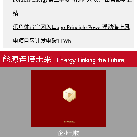
绩
乐鱼体育官网入口app-Principle Power浮动海上风
电项目累计发电破1TWh
企业刊物