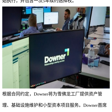
始执行，并包含一次5年续约选择权。
根据合同约定，Downer将为雪佛龙工厂提供资产管
理、基础设施维护和小型资本项目服务。Downer首席