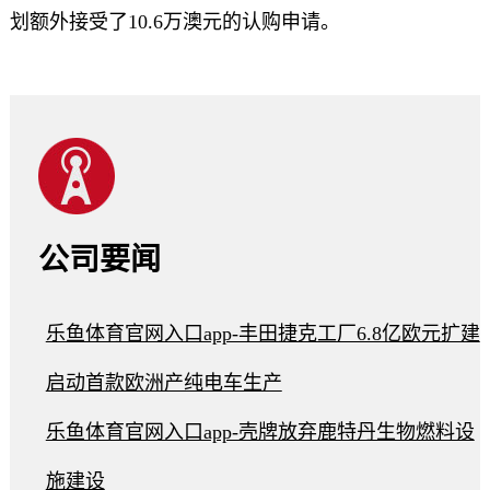
划额外接受了10.6万澳元的认购申请。
公司要闻
乐鱼体育官网入口app-丰田捷克工厂6.8亿欧元扩建
启动首款欧洲产纯电车生产
乐鱼体育官网入口app-壳牌放弃鹿特丹生物燃料设
施建设