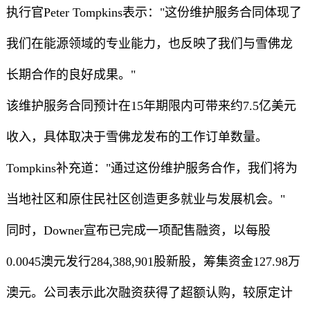
执行官Peter Tompkins表示："这份维护服务合同体现了
我们在能源领域的专业能力，也反映了我们与雪佛龙
长期合作的良好成果。"
该维护服务合同预计在15年期限内可带来约7.5亿美元
收入，具体取决于雪佛龙发布的工作订单数量。
Tompkins补充道："通过这份维护服务合作，我们将为
当地社区和原住民社区创造更多就业与发展机会。"
同时，Downer宣布已完成一项配售融资，以每股
0.0045澳元发行284,388,901股新股，筹集资金127.98万
澳元。公司表示此次融资获得了超额认购，较原定计