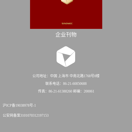
企业刊物
公司地址：中国 上海市 中南北路1768号8楼
联系电话：86-21-60850688
传真：86-21-61388260 邮编：200061
沪ICP备19038978号-1
公安网备案3101070312197153