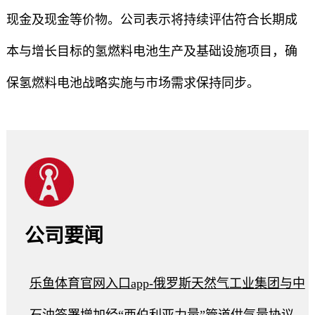
现金及现金等价物。公司表示将持续评估符合长期成
本与增长目标的氢燃料电池生产及基础设施项目，确
保氢燃料电池战略实施与市场需求保持同步。
公司要闻
乐鱼体育官网入口app-俄罗斯天然气工业集团与中