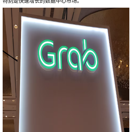
特别是快速增长的数据中心市场。