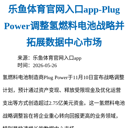
乐鱼体育官网入口app-Plug
Power调整氢燃料电池战略并
拓展数据中心市场
来源：乐鱼体育官网入口app
时间：2026-05-26
氢燃料电池制造商Plug Power于11月10日宣布战略调整
计划，预计通过资产变现、释放受限现金及优化运营
支出等方式创造超过2.75亿美元资金。这一氢燃料电池
战略调整旨在将企业重心转向回报更高的业务领域，