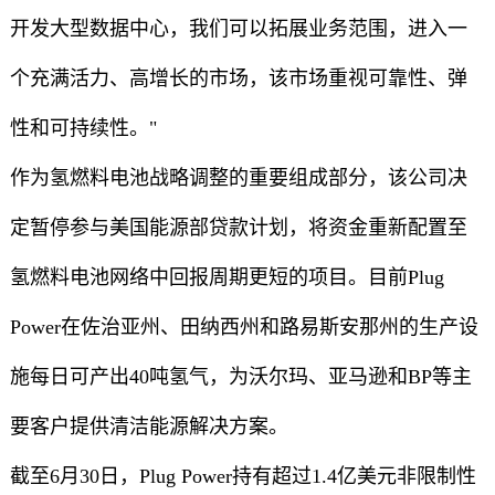
开发大型数据中心，我们可以拓展业务范围，进入一
个充满活力、高增长的市场，该市场重视可靠性、弹
性和可持续性。"
作为氢燃料电池战略调整的重要组成部分，该公司决
定暂停参与美国能源部贷款计划，将资金重新配置至
氢燃料电池网络中回报周期更短的项目。目前Plug
Power在佐治亚州、田纳西州和路易斯安那州的生产设
施每日可产出40吨氢气，为沃尔玛、亚马逊和BP等主
要客户提供清洁能源解决方案。
截至6月30日，Plug Power持有超过1.4亿美元非限制性