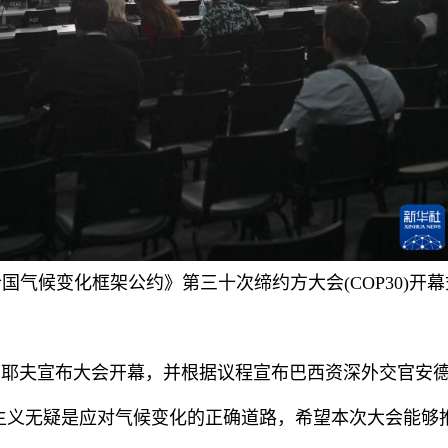
国气候变化框架公约》第三十次缔约方大会(COP30)开
·巴巴耶夫宣布大会开幕，并根据议程宣布巴西资深外交官安德
边主义无疑是应对气候变化的正确道路，希望本次大会能够