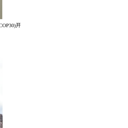
P30)开