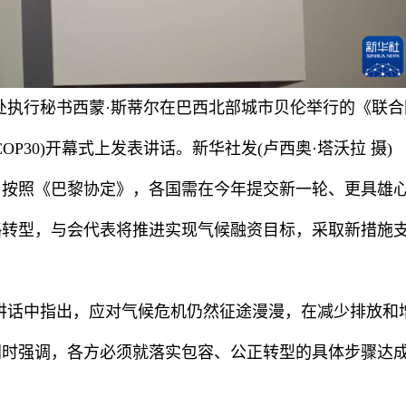
书处执行秘书西蒙·斯蒂尔在巴西北部城市贝伦举行的《联
P30)开幕式上发表讲话。新华社发(卢西奥·塔沃拉 摄)
。按照《巴黎协定》，各国需在今年提交新一轮、更具雄
略转型，与会代表将推进实现气候融资目标，采取新措施
讲话中指出，应对气候危机仍然征途漫漫，在减少排放和
同时强调，各方必须就落实包容、公正转型的具体步骤达