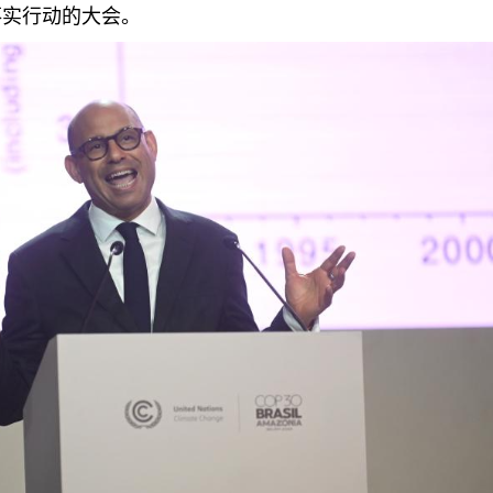
落实行动的大会。