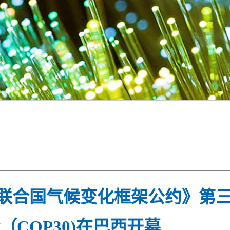
《联合国气候变化框架公约》第
（COP30)在巴西开幕