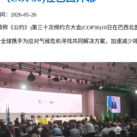
间：2026-05-26
称《公约》)第三十次缔约方大会(COP30)10日在巴西
吁全球携手为应对气候危机寻找共同解决方案，加速减少