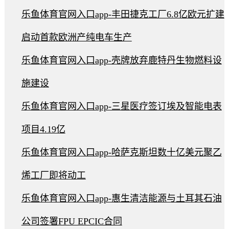
乐鱼体育官网入口app-丰田捷克工厂6.8亿欧元扩建
启动首款欧洲产纯电车生产
乐鱼体育官网入口app-壳牌放弃鹿特丹生物燃料设
施建设
乐鱼体育官网入口app-三星医疗签订埃及智能电表
项目4.19亿
乐鱼体育官网入口app-哈萨克斯坦数十亿美元聚乙
烯工厂即将动工
乐鱼体育官网入口app-惠生清洁能源与土耳其石油
公司签署FPU EPCIC合同