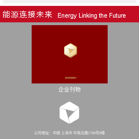
企业刊物
公司地址：中国 上海市 中南北路1768号8楼