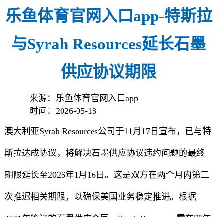
乐鱼体育官网入口app-特斯拉
与Syrah Resources延长石墨
供应协议期限
来源：乐鱼体育官网入口app
时间：2026-05-18
澳大利亚Syrah Resources公司于11月17日宣布，已与特
斯拉达成协议，将解决石墨供应协议违约问题的最终
期限延长至2026年1月16日。这是双方在两个月内第二
次推迟相关期限，以确保美国业务稳定推进。根据