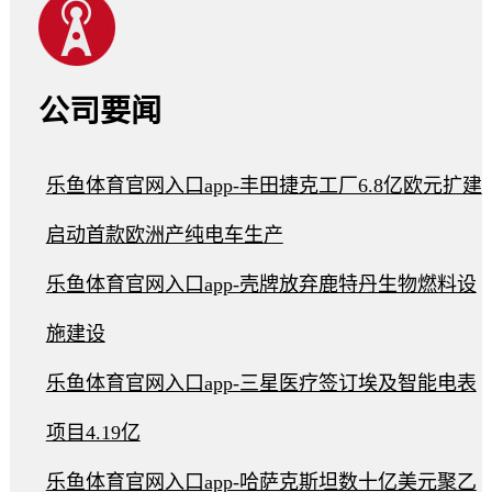
公司要闻
乐鱼体育官网入口app-丰田捷克工厂6.8亿欧元扩建
启动首款欧洲产纯电车生产
乐鱼体育官网入口app-壳牌放弃鹿特丹生物燃料设
施建设
乐鱼体育官网入口app-三星医疗签订埃及智能电表
项目4.19亿
乐鱼体育官网入口app-哈萨克斯坦数十亿美元聚乙