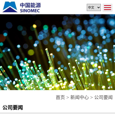
>
>
首页
新闻中心
公司要闻
公司要闻