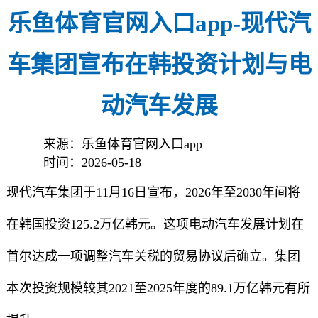
乐鱼体育官网入口app-现代汽
车集团宣布在韩投资计划与电
动汽车发展
来源：乐鱼体育官网入口app
时间：2026-05-18
现代汽车集团于11月16日宣布，2026年至2030年间将
在韩国投资125.2万亿韩元。这项电动汽车发展计划在
首尔达成一项调整汽车关税的贸易协议后确立。集团
本次投资规模较其2021至2025年度的89.1万亿韩元有所