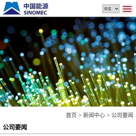
>
>
首页
新闻中心
公司要闻
公司要闻