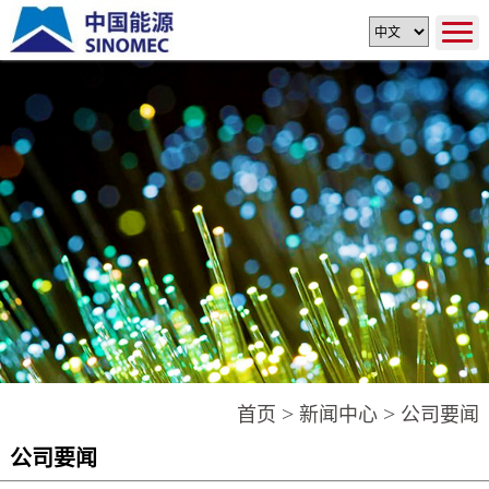
>
>
首页
新闻中心
公司要闻
公司要闻