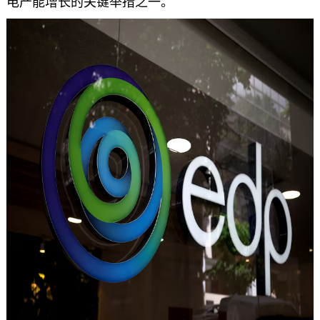
电产能增长的关键举措之一。