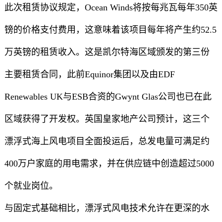
此次租赁协议规定，Ocean Winds将按每兆瓦每年350英
镑的价格支付费用，这意味着该项目每年将产生约52.5
万英镑的租赁收入。这是凯尔特海区域颁发的第三份
主要租赁合同，此前Equinor集团以及由EDF
Renewables UK与ESB合资的Gwynt Glas公司也已在此
区域获得了开发权。英国皇家地产公司预计，这三个
漂浮式海上风电项目全面投运后，总发电量可满足约
400万户家庭的用电需求，并在供应链中创造超过5000
个就业岗位。
与固定式基础相比，漂浮式风电技术允许在更深的水