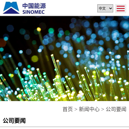
>
>
首页
新闻中心
公司要闻
公司要闻