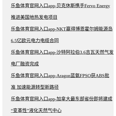
乐鱼体育官网入口app-贝克休斯携手Fervo Energy
推进美国地热发电项目
乐鱼体育官网入口app-NKT赢得博恩霍尔姆能源岛
6.5亿欧元电力电缆合同
乐鱼体育官网入口app-沙特阿拉伯3.6吉瓦天然气发
电厂融资完成
乐鱼体育官网入口app-Aragon蓝氨FPSO获ABS批
准 加速能源转型新路径
乐鱼体育官网入口app-加拿大最东部省份即将建成
“变革性”液化天然气中心