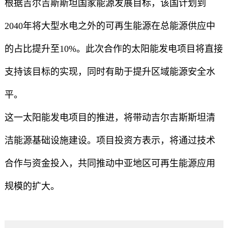
根据吉尔吉斯斯坦国家能源发展目标，该国计划到
2040年将大型水电之外的可再生能源在总能源供应中
的占比提升至10%。此次合作的太阳能发电项目将直接
支持该目标的实现，同时有助于提升区域能源安全水
平。
这一太阳能发电项目的推进，将带动吉尔吉斯斯坦清
洁能源基础设施建设。项目投资方表示，将通过技术
合作与资金投入，共同推动中亚地区可再生能源应用
规模的扩大。