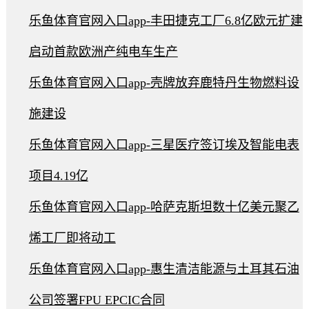
乐鱼体育官网入口app-丰田捷克工厂6.8亿欧元扩建
启动首款欧洲产纯电车生产
乐鱼体育官网入口app-壳牌放弃鹿特丹生物燃料设
施建设
乐鱼体育官网入口app-三星医疗签订埃及智能电表
项目4.19亿
乐鱼体育官网入口app-哈萨克斯坦数十亿美元聚乙
烯工厂即将动工
乐鱼体育官网入口app-惠生清洁能源与土耳其石油
公司签署FPU EPCIC合同