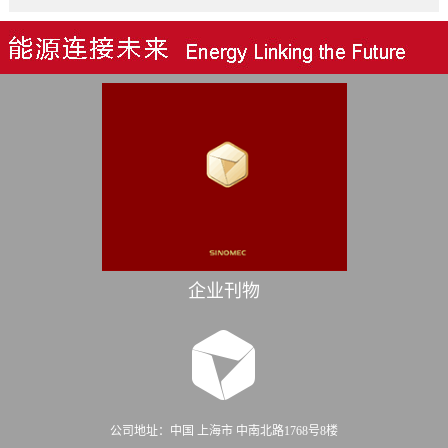
企业刊物
公司地址：中国 上海市 中南北路1768号8楼