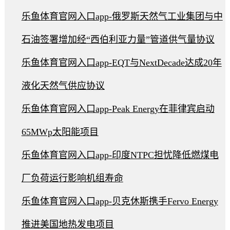
乐鱼体育官网入口app-俄罗斯天然气工业集团与中
石油签署增加经“西伯利亚力量”管道供气量协议
乐鱼体育官网入口app-EQT与NextDecade达成20年
液化天然气供应协议
乐鱼体育官网入口app-Peak Energy在菲律宾启动
65MWp太阳能项目
乐鱼体育官网入口app-印度NTPC担忧降低燃煤电
厂负荷运行影响机组寿命
乐鱼体育官网入口app-贝克休斯携手Fervo Energy
推进美国地热发电项目