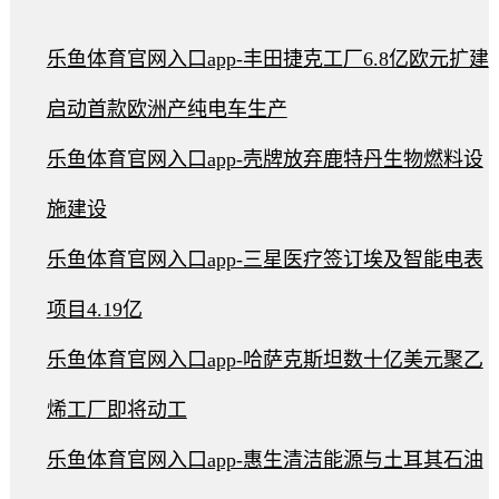
乐鱼体育官网入口app-丰田捷克工厂6.8亿欧元扩建
启动首款欧洲产纯电车生产
乐鱼体育官网入口app-壳牌放弃鹿特丹生物燃料设
施建设
乐鱼体育官网入口app-三星医疗签订埃及智能电表
项目4.19亿
乐鱼体育官网入口app-哈萨克斯坦数十亿美元聚乙
烯工厂即将动工
乐鱼体育官网入口app-惠生清洁能源与土耳其石油