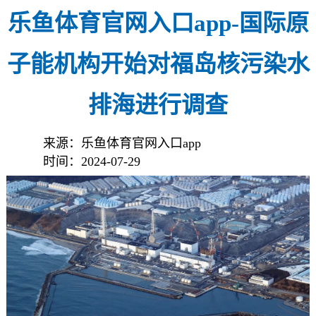
乐鱼体育官网入口app-国际原
子能机构开始对福岛核污染水
排海进行调查
来源：乐鱼体育官网入口app
时间：2024-07-29