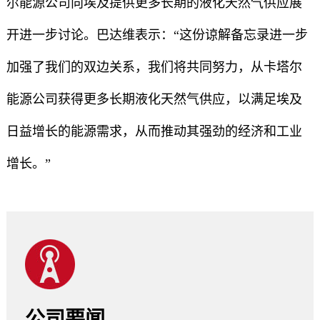
尔能源公司向埃及提供更多长期的液化天然气供应展
开进一步讨论。巴达维表示：“这份谅解备忘录进一步
加强了我们的双边关系，我们将共同努力，从卡塔尔
能源公司获得更多长期液化天然气供应，以满足埃及
日益增长的能源需求，从而推动其强劲的经济和工业
增长。”
公司要闻