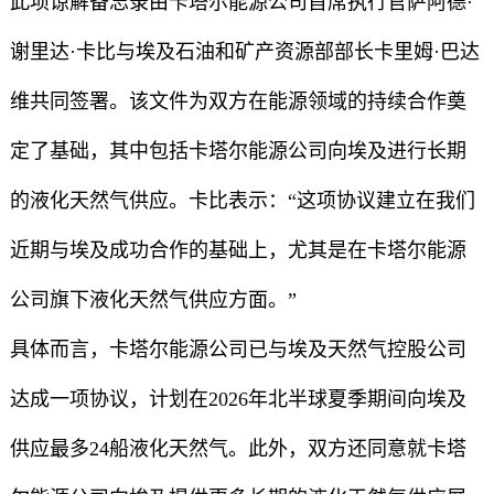
此项谅解备忘录由卡塔尔能源公司首席执行官萨阿德·
谢里达·卡比与埃及石油和矿产资源部部长卡里姆·巴达
维共同签署。该文件为双方在能源领域的持续合作奠
定了基础，其中包括卡塔尔能源公司向埃及进行长期
的液化天然气供应。卡比表示：“这项协议建立在我们
近期与埃及成功合作的基础上，尤其是在卡塔尔能源
公司旗下液化天然气供应方面。”
具体而言，卡塔尔能源公司已与埃及天然气控股公司
达成一项协议，计划在2026年北半球夏季期间向埃及
供应最多24船液化天然气。此外，双方还同意就卡塔