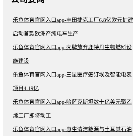
乐鱼体育官网入口app-丰田捷克工厂6.8亿欧元扩建
启动首款欧洲产纯电车生产
乐鱼体育官网入口app-壳牌放弃鹿特丹生物燃料设
施建设
乐鱼体育官网入口app-三星医疗签订埃及智能电表
项目4.19亿
乐鱼体育官网入口app-哈萨克斯坦数十亿美元聚乙
烯工厂即将动工
乐鱼体育官网入口app-惠生清洁能源与土耳其石油