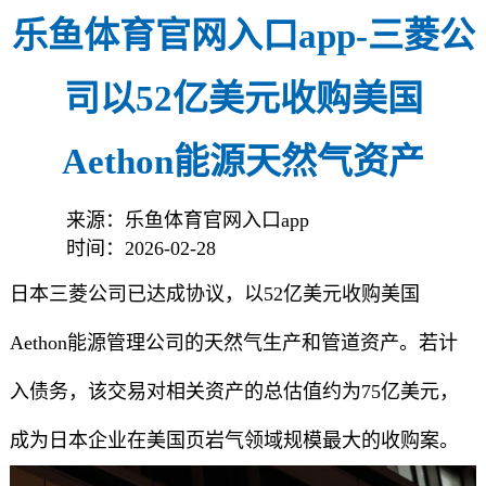
乐鱼体育官网入口app-三菱公
司以52亿美元收购美国
Aethon能源天然气资产
来源：乐鱼体育官网入口app
时间：2026-02-28
日本三菱公司已达成协议，以52亿美元收购美国
Aethon能源管理公司的天然气生产和管道资产。若计
入债务，该交易对相关资产的总估值约为75亿美元，
成为日本企业在美国页岩气领域规模最大的收购案。