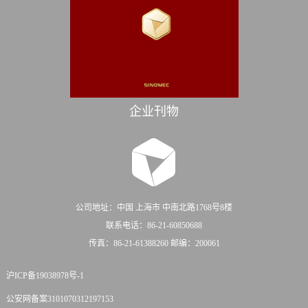
企业刊物
公司地址：中国 上海市 中南北路1768号8楼
联系电话：86-21-60850688
传真：86-21-61388260 邮编：200061
沪ICP备19038978号-1
公安网备案3101070312197153