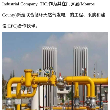
Industrial Company, TIC)作为其在门罗县(Monroe
County)新建联合循环天然气发电厂的工程、采购和建
设(EPC)合作伙伴。