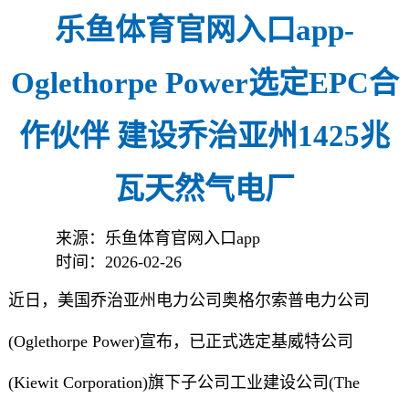
乐鱼体育官网入口app-
Oglethorpe Power选定EPC合
作伙伴 建设乔治亚州1425兆
瓦天然气电厂
来源：乐鱼体育官网入口app
时间：2026-02-26
近日，美国乔治亚州电力公司奥格尔索普电力公司
(Oglethorpe Power)宣布，已正式选定基威特公司
(Kiewit Corporation)旗下子公司工业建设公司(The