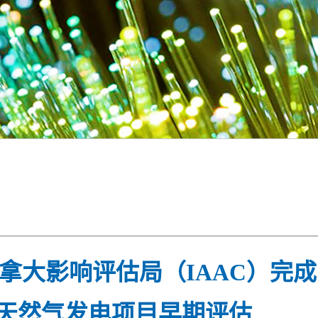
加拿大影响评估局（IAAC）完
天然气发电项目早期评估