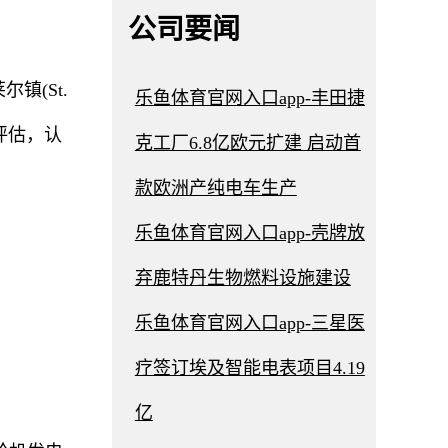
公司要闻
尔镇(St.
乐鱼体育官网入口app-丰田捷
影响评估，认
克工厂6.8亿欧元扩建 启动首
款欧洲产纯电车生产
乐鱼体育官网入口app-壳牌放
弃鹿特丹生物燃料设施建设
乐鱼体育官网入口app-三星医
疗签订埃及智能电表项目4.19
亿