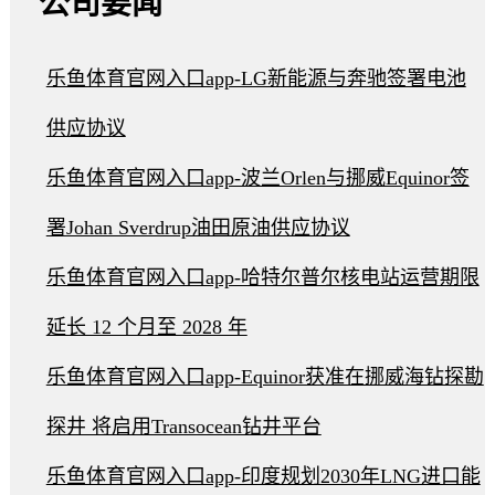
公司要闻
乐鱼体育官网入口app-LG新能源与奔驰签署电池
供应协议
乐鱼体育官网入口app-波兰Orlen与挪威Equinor签
署Johan Sverdrup油田原油供应协议
乐鱼体育官网入口app-哈特尔普尔核电站运营期限
延长 12 个月至 2028 年
乐鱼体育官网入口app-Equinor获准在挪威海钻探勘
探井 将启用Transocean钻井平台
乐鱼体育官网入口app-印度规划2030年LNG进口能