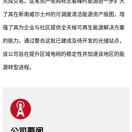
完成交易。这笔资产收购标志着峰时能源进一步扩大
了其在新南威尔士州的可调度清洁能源资产版图，增
强了其为企业与社区提供全天候可再生能源解决方案
的能力。通过整合这批已建成及待开发的光储站点，
该公司旨在提升区域电网的稳定性并加速该地区的能
源转型进程。
公司要闻