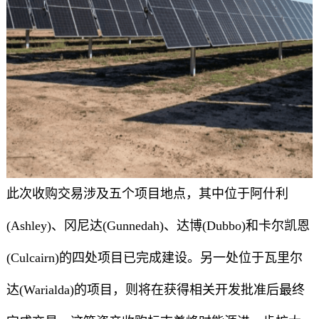
此次收购交易涉及五个项目地点，其中位于阿什利
(Ashley)、冈尼达(Gunnedah)、达博(Dubbo)和卡尔凯恩
(Culcairn)的四处项目已完成建设。另一处位于瓦里尔
达(Warialda)的项目，则将在获得相关开发批准后最终