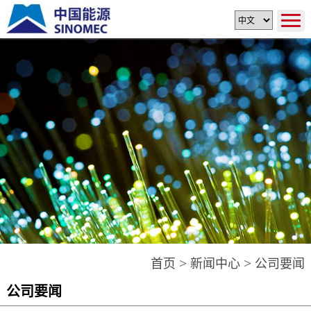
>
>
首页
新闻中心
公司要闻
公司要闻