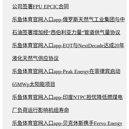
公司签署FPU EPCIC合同
乐鱼体育官网入口app-俄罗斯天然气工业集团与中
石油签署增加经“西伯利亚力量”管道供气量协议
乐鱼体育官网入口app-EQT与NextDecade达成20年
液化天然气供应协议
乐鱼体育官网入口app-Peak Energy在菲律宾启动
65MWp太阳能项目
乐鱼体育官网入口app-印度NTPC担忧降低燃煤电
厂负荷运行影响机组寿命
乐鱼体育官网入口app-贝克休斯携手Fervo Energy