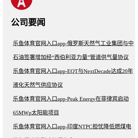
公司要闻
乐鱼体育官网入口app-俄罗斯天然气工业集团与中
石油签署增加经“西伯利亚力量”管道供气量协议
乐鱼体育官网入口app-EQT与NextDecade达成20年
液化天然气供应协议
乐鱼体育官网入口app-Peak Energy在菲律宾启动
65MWp太阳能项目
乐鱼体育官网入口app-印度NTPC担忧降低燃煤电