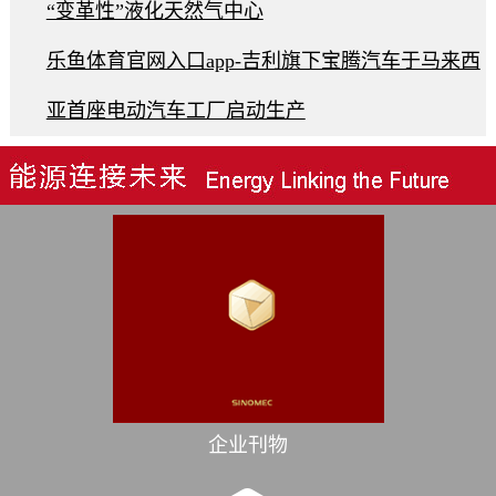
“变革性”液化天然气中心
乐鱼体育官网入口app-吉利旗下宝腾汽车于马来西
亚首座电动汽车工厂启动生产
企业刊物