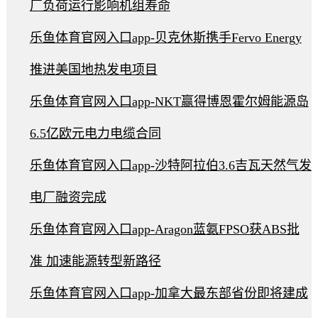
厂负荷运行影响机组寿命
乐鱼体育官网入口app-贝克休斯携手Fervo Energy
推进美国地热发电项目
乐鱼体育官网入口app-NKT赢得博恩霍尔姆能源岛
6.5亿欧元电力电缆合同
乐鱼体育官网入口app-沙特阿拉伯3.6吉瓦天然气发
电厂融资完成
乐鱼体育官网入口app-Aragon蓝氨FPSO获ABS批
准 加速能源转型新路径
乐鱼体育官网入口app-加拿大最东部省份即将建成