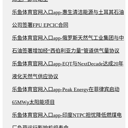
乐鱼体育官网入口app-惠生清洁能源与土耳其石油
公司签署FPU EPCIC合同
乐鱼体育官网入口app-俄罗斯天然气工业集团与中
石油签署增加经“西伯利亚力量”管道供气量协议
乐鱼体育官网入口app-EQT与NextDecade达成20年
液化天然气供应协议
乐鱼体育官网入口app-Peak Energy在菲律宾启动
65MWp太阳能项目
乐鱼体育官网入口app-印度NTPC担忧降低燃煤电