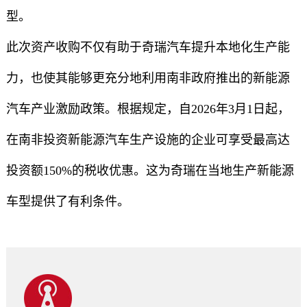
型。
此次资产收购不仅有助于奇瑞汽车提升本地化生产能
力，也使其能够更充分地利用南非政府推出的新能源
汽车产业激励政策。根据规定，自2026年3月1日起，
在南非投资新能源汽车生产设施的企业可享受最高达
投资额150%的税收优惠。这为奇瑞在当地生产新能源
车型提供了有利条件。