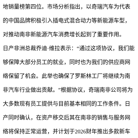
地销量榜第四位。市场分析指出，以奇瑞汽车为代表
的中国品牌积极引入插电式混合动力等新能源车型，
对推动南非新能源汽车消费增长起到了重要作用。
日产非洲总裁乔迪·维拉表示：“通过这项协议，我们能
够保障大部分员工的就业，同时也为我们的供应商网
络保留了机会。此举也确保了罗斯林工厂将继续为南
非汽车行业做出贡献。”根据协议，奇瑞南非公司将为
大多数现有员工提供与目前基本相同的工作条件。日
产同时确认，在资产移交后其在南非的销售与服务网
络将保持正常运营，并计划于2026财年推出多款新车