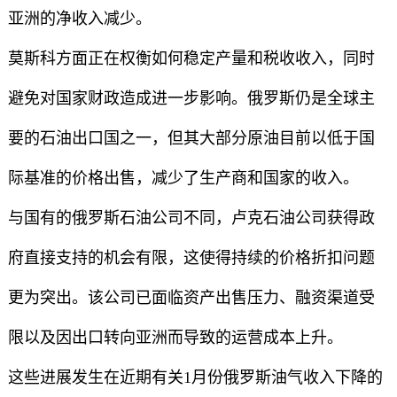
亚洲的净收入减少。
莫斯科方面正在权衡如何稳定产量和税收收入，同时
避免对国家财政造成进一步影响。俄罗斯仍是全球主
要的石油出口国之一，但其大部分原油目前以低于国
际基准的价格出售，减少了生产商和国家的收入。
与国有的俄罗斯石油公司不同，卢克石油公司获得政
府直接支持的机会有限，这使得持续的价格折扣问题
更为突出。该公司已面临资产出售压力、融资渠道受
限以及因出口转向亚洲而导致的运营成本上升。
这些进展发生在近期有关1月份俄罗斯油气收入下降的