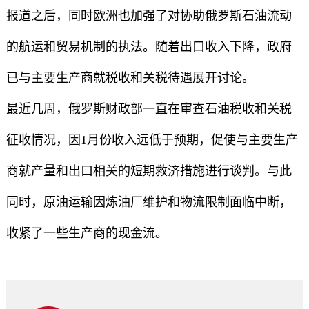
报道之后，同时欧洲也加强了对协助俄罗斯石油流动
的航运和贸易机制的执法。随着出口收入下降，政府
已与主要生产商就税收和关税待遇展开讨论。
最近几周，俄罗斯财政部一直在审查石油税收和关税
征收情况，因1月份收入远低于预期，促使与主要生产
商就产量和出口相关的短期救济措施进行谈判。与此
同时，原油运输因炼油厂维护和物流限制面临中断，
收紧了一些生产商的现金流。