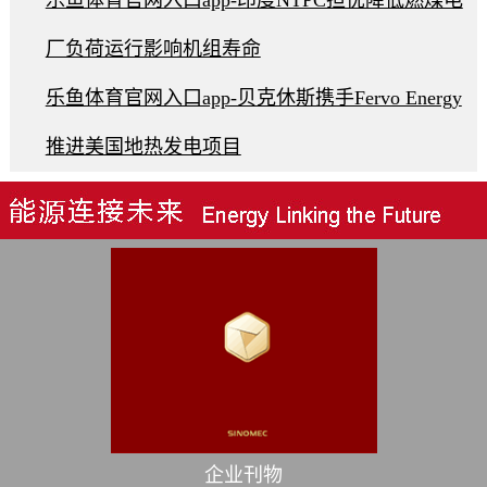
厂负荷运行影响机组寿命
乐鱼体育官网入口app-贝克休斯携手Fervo Energy
推进美国地热发电项目
企业刊物