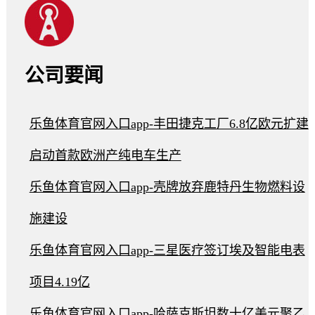
公司要闻
乐鱼体育官网入口app-丰田捷克工厂6.8亿欧元扩建
启动首款欧洲产纯电车生产
乐鱼体育官网入口app-壳牌放弃鹿特丹生物燃料设
施建设
乐鱼体育官网入口app-三星医疗签订埃及智能电表
项目4.19亿
乐鱼体育官网入口app-哈萨克斯坦数十亿美元聚乙