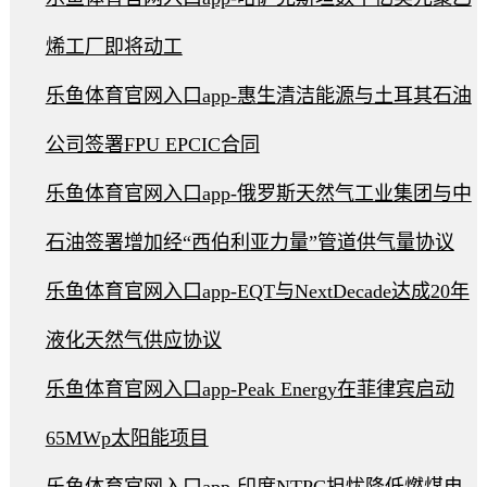
烯工厂即将动工
乐鱼体育官网入口app-惠生清洁能源与土耳其石油
公司签署FPU EPCIC合同
乐鱼体育官网入口app-俄罗斯天然气工业集团与中
石油签署增加经“西伯利亚力量”管道供气量协议
乐鱼体育官网入口app-EQT与NextDecade达成20年
液化天然气供应协议
乐鱼体育官网入口app-Peak Energy在菲律宾启动
65MWp太阳能项目
乐鱼体育官网入口app-印度NTPC担忧降低燃煤电