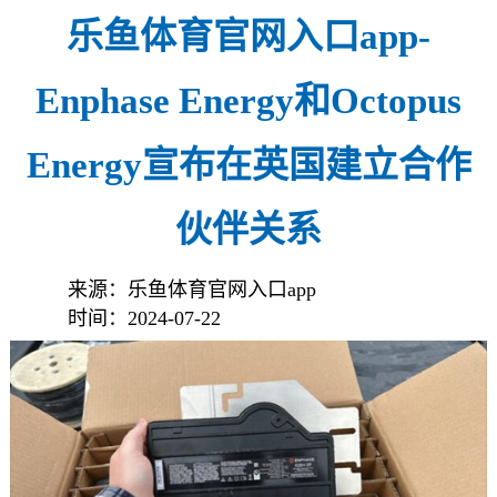
乐鱼体育官网入口app-
Enphase Energy和Octopus
Energy宣布在英国建立合作
伙伴关系
来源：乐鱼体育官网入口app
时间：2024-07-22