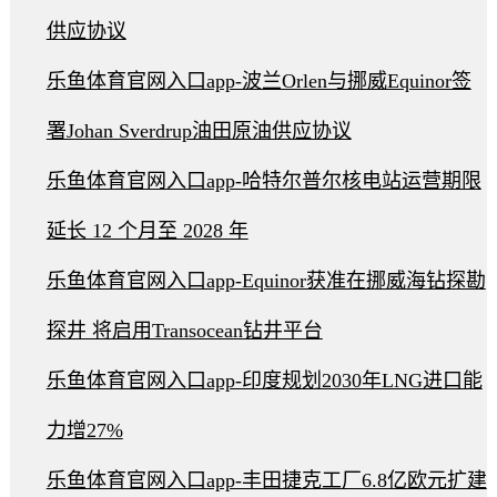
供应协议
乐鱼体育官网入口app-波兰Orlen与挪威Equinor签
署Johan Sverdrup油田原油供应协议
乐鱼体育官网入口app-哈特尔普尔核电站运营期限
延长 12 个月至 2028 年
乐鱼体育官网入口app-Equinor获准在挪威海钻探勘
探井 将启用Transocean钻井平台
乐鱼体育官网入口app-印度规划2030年LNG进口能
力增27%
乐鱼体育官网入口app-丰田捷克工厂6.8亿欧元扩建