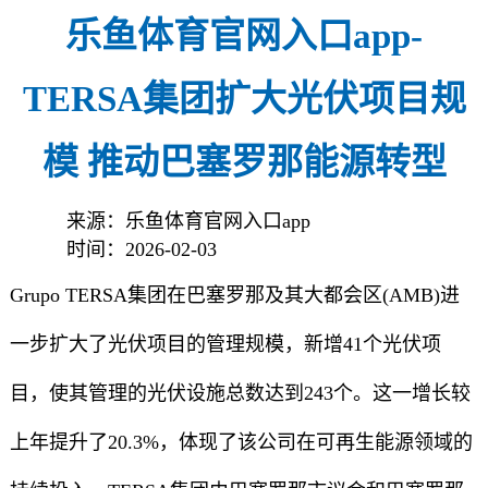
乐鱼体育官网入口app-
TERSA集团扩大光伏项目规
模 推动巴塞罗那能源转型
来源：乐鱼体育官网入口app
时间：2026-02-03
Grupo TERSA集团在巴塞罗那及其大都会区(AMB)进
一步扩大了光伏项目的管理规模，新增41个光伏项
目，使其管理的光伏设施总数达到243个。这一增长较
上年提升了20.3%，体现了该公司在可再生能源领域的