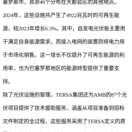
塞罗那市，其余46个分布在大都会区的其他地点。
2024年，这些设施共产生了4922兆瓦时的可再生能
源，较2023年增长6.3%。其中，自发电光伏板主要用
于满足自身能源需求，而接入电网的装置则将电力用
于市场化销售。这一增长不仅提升了可再生能源的利
用率，也为巴塞罗那地区的能源转型提供了重要支
持。
除了光伏设施的管理，TERSA集团还为AMB的87个光
伏项目提供了技术援助服务，涵盖从项目准备到招标
文件制定的全过程。这些服务采用了TERSA定义的质