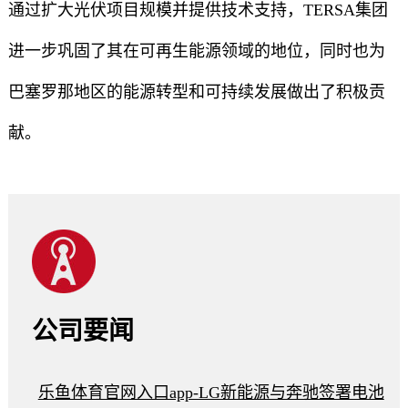
通过扩大光伏项目规模并提供技术支持，TERSA集团
进一步巩固了其在可再生能源领域的地位，同时也为
巴塞罗那地区的能源转型和可持续发展做出了积极贡
献。
公司要闻
乐鱼体育官网入口app-LG新能源与奔驰签署电池