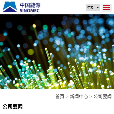
>
>
首页
新闻中心
公司要闻
公司要闻