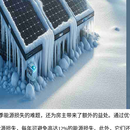
仅解决了冬季能源损失的难题，还为房主带来了额外的益处。通过
源损失，每年可避免高达12%的能源损失。此外，它们