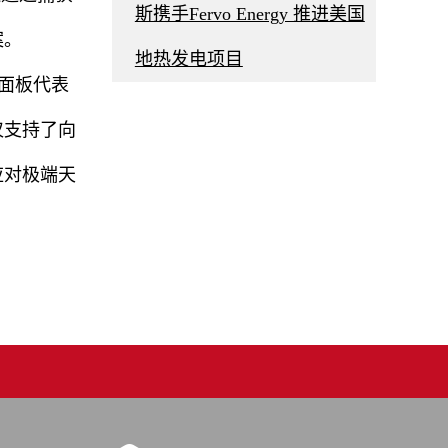
斯携手Fervo Energy 推进美国
案。
地热发电项目
能面板代表
仅支持了向
应对极端天
。