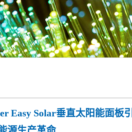
r Easy Solar垂直太阳能面板
能源生产革命