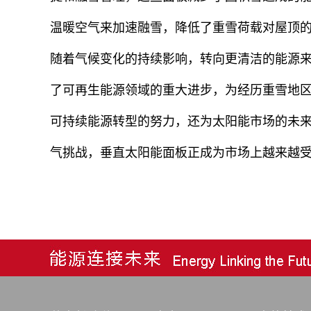
温暖空气来加速融雪，降低了重雪荷载对屋顶
随着气候变化的持续影响，转向更清洁的能源来源如太
了可再生能源领域的重大进步，为经历重雪地
可持续能源转型的努力，还为太阳能市场的未
气挑战，垂直太阳能面板正成为市场上越来越