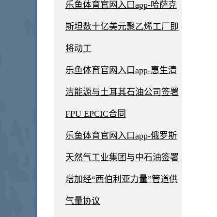
乐鱼体育官网入口app-哈萨克
斯坦数十亿美元聚乙烯工厂即
将动工
乐鱼体育官网入口app-惠生清
洁能源与土耳其石油公司签署
FPU EPCIC合同
乐鱼体育官网入口app-俄罗斯
天然气工业集团与中石油签署
增加经“西伯利亚力量”管道供
气量协议