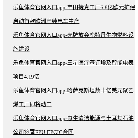
乐鱼体育官网入口app-丰田捷克工厂6.8亿欧元扩建
启动首款欧洲产纯电车生产
乐鱼体育官网入口app-壳牌放弃鹿特丹生物燃料设
施建设
乐鱼体育官网入口app-三星医疗签订埃及智能电表
项目4.19亿
乐鱼体育官网入口app-哈萨克斯坦数十亿美元聚乙
烯工厂即将动工
乐鱼体育官网入口app-惠生清洁能源与土耳其石油
公司签署FPU EPCIC合同