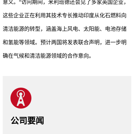
意义。”访问期间，米利班德还会见了多家英国企业，
这些企业正在利用其技术专长推动印度从化石燃料向
清洁能源的转型，涵盖海上风电、太阳能、电池存储
和氢能等领域。预计两国将发表联合声明，进一步明
确在气候和清洁能源领域的合作意向。
公司要闻