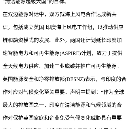
“清洁能源超级大国”的目标。
在双边能源对话中，双方就海上风电合作达成新共
识，包括成立英国-印度海上风电工作组，以推动供应
链和融资模式的发展。此外，两国还计划延长印度加
速智能电力和可再生能源(ASPIRE)计划，致力于提供
全天候电力供应、加速工业脱碳并推广可再生能源。
英国能源安全和净零排放部(DESNZ)表示，与印度的合
作对应对气候变化至关重要。声明中提到：“作为全球
最大的排放国之一，印度在清洁能源和气候领域的合
作对保护英国家庭和企业免受气候变化威胁具有重要