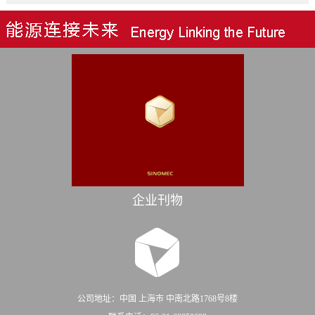
企业刊物
公司地址：中国 上海市 中南北路1768号8楼