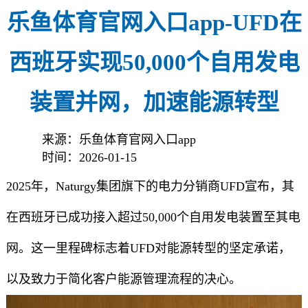
乐鱼体育官网入口app-UFD在
西班牙实现50,000个自用发电
装置并网，加速能源转型
来源：乐鱼体育官网入口app
时间：2026-01-15
2025年，Naturgy集团旗下的电力分销商UFD宣布，其
在西班牙已成功接入超过50,000个自用发电装置至其电
网。这一里程碑标志着UFD对能源转型的坚定承诺，
以及致力于简化客户能源管理流程的决心。