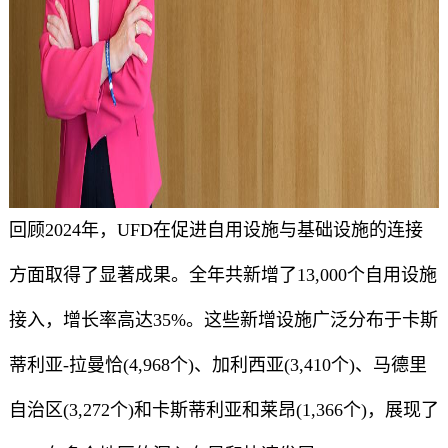
回顾2024年，UFD在促进自用设施与基础设施的连接
方面取得了显著成果。全年共新增了13,000个自用设施
接入，增长率高达35%。这些新增设施广泛分布于卡斯
蒂利亚-拉曼恰(4,968个)、加利西亚(3,410个)、马德里
自治区(3,272个)和卡斯蒂利亚和莱昂(1,366个)，展现了