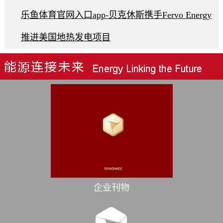
乐鱼体育官网入口app-贝克休斯携手Fervo Energy
推进美国地热发电项目
企业刊物