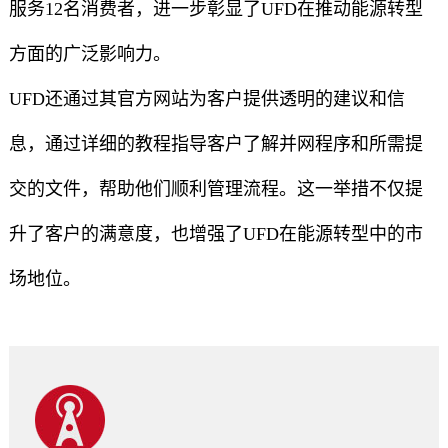
服务12名消费者，进一步彰显了UFD在推动能源转型
方面的广泛影响力。
UFD还通过其官方网站为客户提供透明的建议和信
息，通过详细的教程指导客户了解并网程序和所需提
交的文件，帮助他们顺利管理流程。这一举措不仅提
升了客户的满意度，也增强了UFD在能源转型中的市
场地位。